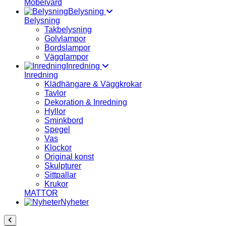
Möbelvård
Belysning
Belysning
Takbelysning
Golvlampor
Bordslampor
Vägglampor
Inredning
Inredning
Klädhängare & Väggkrokar
Tavlor
Dekoration & Inredning
Hyllor
Sminkbord
Spegel
Vas
Klockor
Original konst
Skulpturer
Sittpallar
Krukor
MATTOR
Nyheter