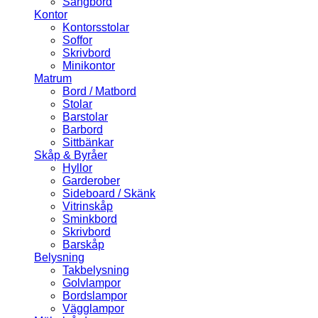
Sängbord
Kontor
Kontorsstolar
Soffor
Skrivbord
Minikontor
Matrum
Bord / Matbord
Stolar
Barstolar
Barbord
Sittbänkar
Skåp & Byråer
Hyllor
Garderober
Sideboard / Skänk
Vitrinskåp
Sminkbord
Skrivbord
Barskåp
Belysning
Takbelysning
Golvlampor
Bordslampor
Vägglampor