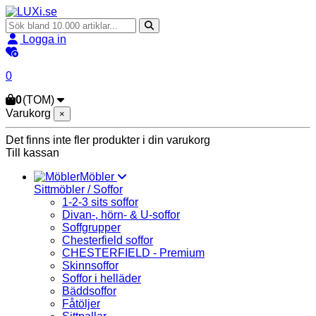
Logga in
0
0
(TOM)
Varukorg
×
Det finns inte fler produkter i din varukorg
Till kassan
Möbler
Sittmöbler / Soffor
1-2-3 sits soffor
Divan-, hörn- & U-soffor
Soffgrupper
Chesterfield soffor
CHESTERFIELD - Premium
Skinnsoffor
Soffor i helläder
Bäddsoffor
Fåtöljer