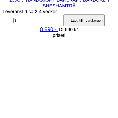
130CM HANDGJORT BARSKÅP / BARBORD I
SHESHAMTRÄ
Leveranstid ca 2-4 veckor
Lägg till i varukorgen
8 890:-
10 690 kr
priseti