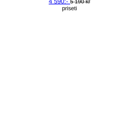
4 590:-
5 190 kr
priseti