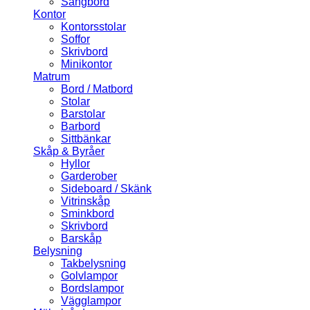
Sängbord
Kontor
Kontorsstolar
Soffor
Skrivbord
Minikontor
Matrum
Bord / Matbord
Stolar
Barstolar
Barbord
Sittbänkar
Skåp & Byråer
Hyllor
Garderober
Sideboard / Skänk
Vitrinskåp
Sminkbord
Skrivbord
Barskåp
Belysning
Takbelysning
Golvlampor
Bordslampor
Vägglampor