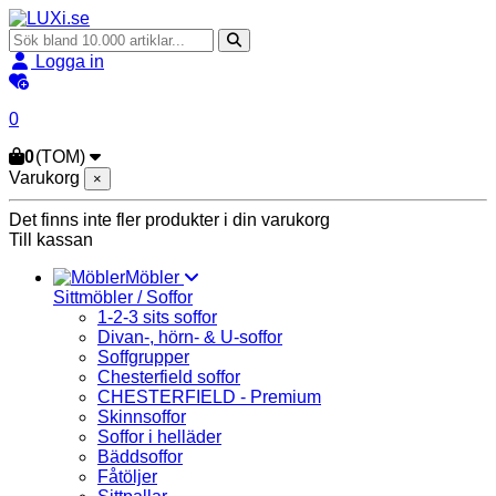
Logga in
0
0
(TOM)
Varukorg
×
Det finns inte fler produkter i din varukorg
Till kassan
Möbler
Sittmöbler / Soffor
1-2-3 sits soffor
Divan-, hörn- & U-soffor
Soffgrupper
Chesterfield soffor
CHESTERFIELD - Premium
Skinnsoffor
Soffor i helläder
Bäddsoffor
Fåtöljer