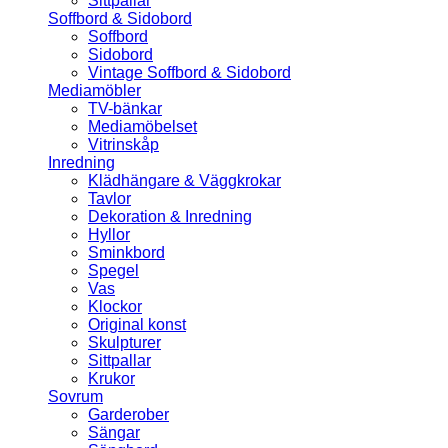
Sittpallar
Soffbord & Sidobord
Soffbord
Sidobord
Vintage Soffbord & Sidobord
Mediamöbler
TV-bänkar
Mediamöbelset
Vitrinskåp
Inredning
Klädhängare & Väggkrokar
Tavlor
Dekoration & Inredning
Hyllor
Sminkbord
Spegel
Vas
Klockor
Original konst
Skulpturer
Sittpallar
Krukor
Sovrum
Garderober
Sängar