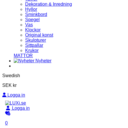
Dekoration & Inredning
Hyllor
Sminkbord
Spegel
Vas
Klockor
Original konst
Skulpturer
Sittpallar
Krukor
MATTOR
Nyheter
Swedish
SEK kr
Logga in
Logga in
0