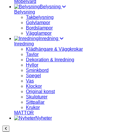
Möbelvård
Belysning
Belysning
Takbelysning
Golvlampor
Bordslampor
Vägglampor
Inredning
Inredning
Klädhängare & Väggkrokar
Tavlor
Dekoration & Inredning
Hyllor
Sminkbord
Spegel
Vas
Klockor
Original konst
Skulpturer
Sittpallar
Krukor
MATTOR
Nyheter