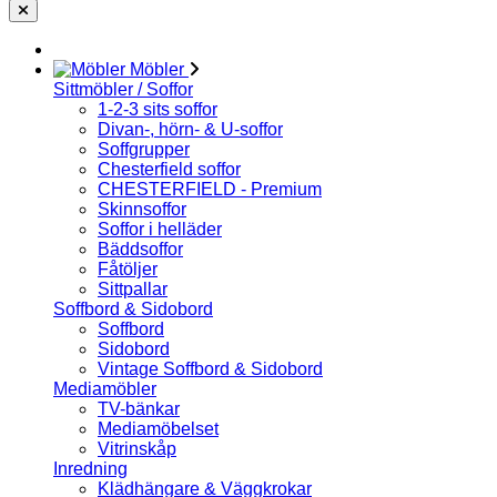
Möbler
Sittmöbler / Soffor
1-2-3 sits soffor
Divan-, hörn- & U-soffor
Soffgrupper
Chesterfield soffor
CHESTERFIELD - Premium
Skinnsoffor
Soffor i helläder
Bäddsoffor
Fåtöljer
Sittpallar
Soffbord & Sidobord
Soffbord
Sidobord
Vintage Soffbord & Sidobord
Mediamöbler
TV-bänkar
Mediamöbelset
Vitrinskåp
Inredning
Klädhängare & Väggkrokar