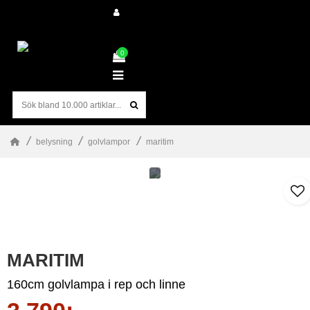
0
0
belysning
golvlampor
maritim
MARITIM
160cm golvlampa i rep och linne