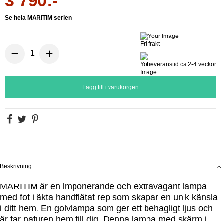
3 790:-
Se hela
MARITIM
serien
Fri frakt
Leveranstid ca 2-4 veckor
Lägg till i varukorgen
Beskrivning
MARITIM är en
imponerande och extravagant lampa
med fot i äkta handflätat rep som skapar en unik känsla
i ditt hem.
En g
olvlampa som ger ett behagligt ljus och
är tar naturen
hem till dig.
Denna lampa med skärm i