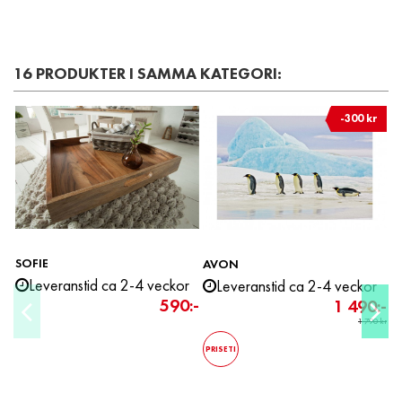
16 PRODUKTER I SAMMA KATEGORI:
-300 kr
stid ca 2-4 veckor
1 490:-
1 790 kr
AURIGA
KONNY
Leverans 2-5 veckor
Leveranstid