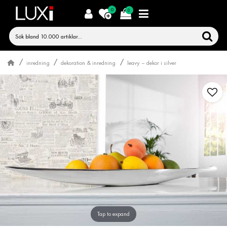
0
0
inredning
dekoration & inredning
leavy – dekor i silver
Tap to expand