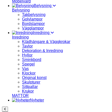
Möbelvård
Belysning
Belysning
Takbelysning
Golvlampor
Bordslampor
Vägglampor
Inredning
Inredning
Klädhängare & Väggkrokar
Tavlor
Dekoration & Inredning
Hyllor
Sminkbord
Spegel
Vas
Klockor
Original konst
Skulpturer
Sittpallar
Krukor
MATTOR
Nyheter