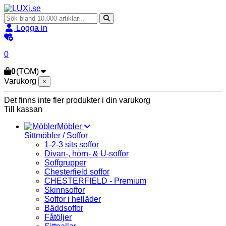
Logga in
0
0
(TOM)
Varukorg
×
Det finns inte fler produkter i din varukorg
Till kassan
Möbler
Sittmöbler / Soffor
1-2-3 sits soffor
Divan-, hörn- & U-soffor
Soffgrupper
Chesterfield soffor
CHESTERFIELD - Premium
Skinnsoffor
Soffor i helläder
Bäddsoffor
Fåtöljer