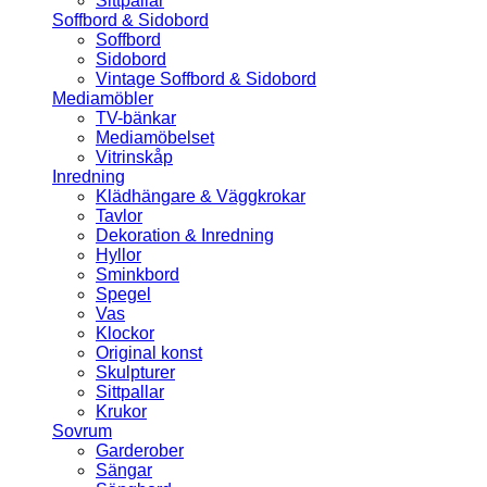
Sittpallar
Soffbord & Sidobord
Soffbord
Sidobord
Vintage Soffbord & Sidobord
Mediamöbler
TV-bänkar
Mediamöbelset
Vitrinskåp
Inredning
Klädhängare & Väggkrokar
Tavlor
Dekoration & Inredning
Hyllor
Sminkbord
Spegel
Vas
Klockor
Original konst
Skulpturer
Sittpallar
Krukor
Sovrum
Garderober
Sängar