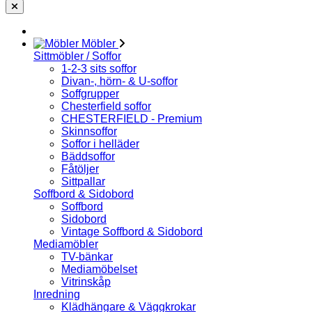
Möbler
Sittmöbler / Soffor
1-2-3 sits soffor
Divan-, hörn- & U-soffor
Soffgrupper
Chesterfield soffor
CHESTERFIELD - Premium
Skinnsoffor
Soffor i helläder
Bäddsoffor
Fåtöljer
Sittpallar
Soffbord & Sidobord
Soffbord
Sidobord
Vintage Soffbord & Sidobord
Mediamöbler
TV-bänkar
Mediamöbelset
Vitrinskåp
Inredning
Klädhängare & Väggkrokar