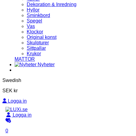
Dekoration & Inredning
Hyllor
Sminkbord
Spegel
Vas
Klockor
Original konst
Skulpturer
Sittpallar
Krukor
MATTOR
Nyheter
Swedish
SEK kr
Logga in
Logga in
0