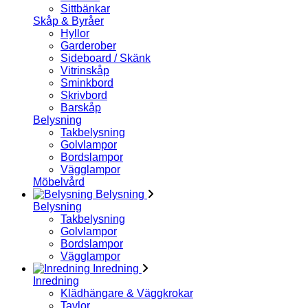
Sittbänkar
Skåp & Byråer
Hyllor
Garderober
Sideboard / Skänk
Vitrinskåp
Sminkbord
Skrivbord
Barskåp
Belysning
Takbelysning
Golvlampor
Bordslampor
Vägglampor
Möbelvård
Belysning
Belysning
Takbelysning
Golvlampor
Bordslampor
Vägglampor
Inredning
Inredning
Klädhängare & Väggkrokar
Tavlor