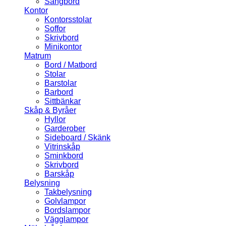
Sängbord
Kontor
Kontorsstolar
Soffor
Skrivbord
Minikontor
Matrum
Bord / Matbord
Stolar
Barstolar
Barbord
Sittbänkar
Skåp & Byråer
Hyllor
Garderober
Sideboard / Skänk
Vitrinskåp
Sminkbord
Skrivbord
Barskåp
Belysning
Takbelysning
Golvlampor
Bordslampor
Vägglampor