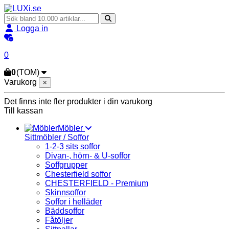
Logga in
0
0
(TOM)
Varukorg
×
Det finns inte fler produkter i din varukorg
Till kassan
Möbler
Sittmöbler / Soffor
1-2-3 sits soffor
Divan-, hörn- & U-soffor
Soffgrupper
Chesterfield soffor
CHESTERFIELD - Premium
Skinnsoffor
Soffor i helläder
Bäddsoffor
Fåtöljer