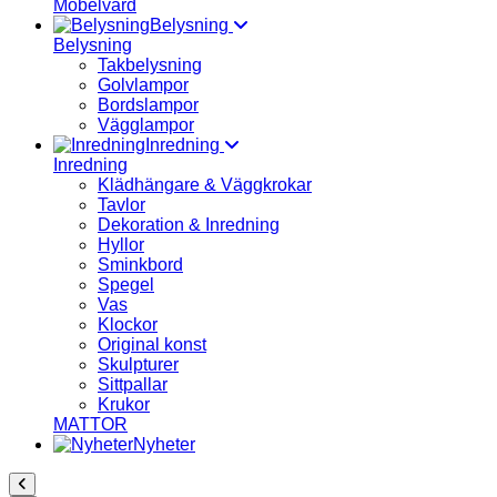
Möbelvård
Belysning
Belysning
Takbelysning
Golvlampor
Bordslampor
Vägglampor
Inredning
Inredning
Klädhängare & Väggkrokar
Tavlor
Dekoration & Inredning
Hyllor
Sminkbord
Spegel
Vas
Klockor
Original konst
Skulpturer
Sittpallar
Krukor
MATTOR
Nyheter