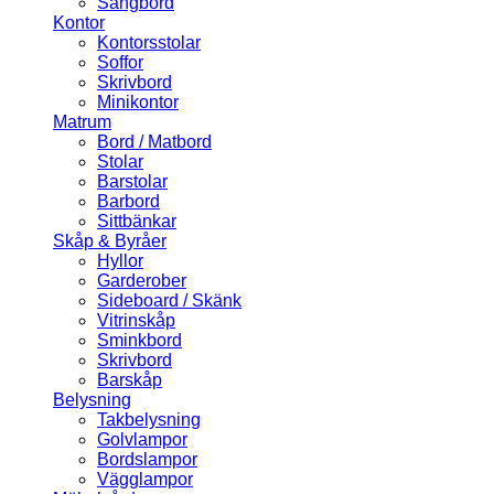
Sängbord
Kontor
Kontorsstolar
Soffor
Skrivbord
Minikontor
Matrum
Bord / Matbord
Stolar
Barstolar
Barbord
Sittbänkar
Skåp & Byråer
Hyllor
Garderober
Sideboard / Skänk
Vitrinskåp
Sminkbord
Skrivbord
Barskåp
Belysning
Takbelysning
Golvlampor
Bordslampor
Vägglampor