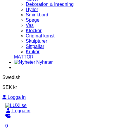
Dekoration & Inredning
Hyllor
Sminkbord
Spegel
Vas
Klockor
Original konst
Skulpturer
Sittpallar
Krukor
MATTOR
Nyheter
Swedish
SEK kr
Logga in
Logga in
0