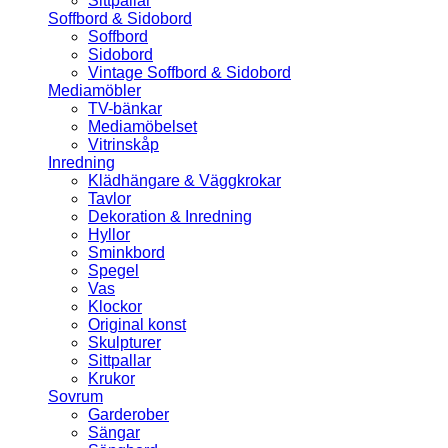
Sittpallar
Soffbord & Sidobord
Soffbord
Sidobord
Vintage Soffbord & Sidobord
Mediamöbler
TV-bänkar
Mediamöbelset
Vitrinskåp
Inredning
Klädhängare & Väggkrokar
Tavlor
Dekoration & Inredning
Hyllor
Sminkbord
Spegel
Vas
Klockor
Original konst
Skulpturer
Sittpallar
Krukor
Sovrum
Garderober
Sängar