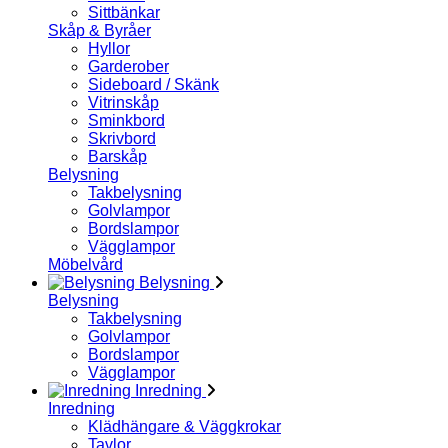
Sittbänkar
Skåp & Byråer
Hyllor
Garderober
Sideboard / Skänk
Vitrinskåp
Sminkbord
Skrivbord
Barskåp
Belysning
Takbelysning
Golvlampor
Bordslampor
Vägglampor
Möbelvård
Belysning
Belysning
Takbelysning
Golvlampor
Bordslampor
Vägglampor
Inredning
Inredning
Klädhängare & Väggkrokar
Tavlor