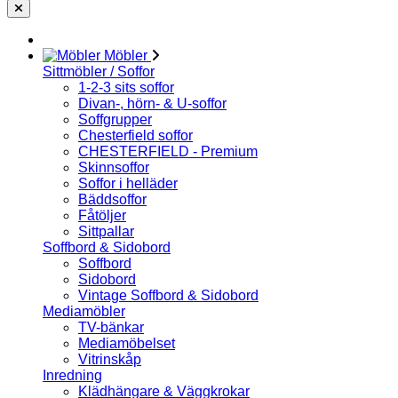
Möbler
Sittmöbler / Soffor
1-2-3 sits soffor
Divan-, hörn- & U-soffor
Soffgrupper
Chesterfield soffor
CHESTERFIELD - Premium
Skinnsoffor
Soffor i helläder
Bäddsoffor
Fåtöljer
Sittpallar
Soffbord & Sidobord
Soffbord
Sidobord
Vintage Soffbord & Sidobord
Mediamöbler
TV-bänkar
Mediamöbelset
Vitrinskåp
Inredning
Klädhängare & Väggkrokar