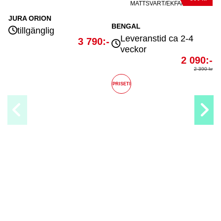
BENGAL
Leveranstid ca 2-4
0:-
veckor
2 090:-
2 390 kr
PRISETI
D
Leveranstid ca 2-4
veckor
790:-