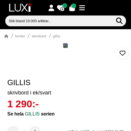
0
0
kontor
skrivbord
gillis
GILLIS
skrivbord i ek/svart
1 290:-
Se hela
GILLIS
serien