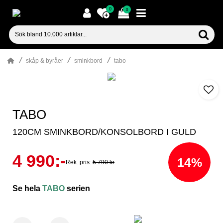
0
0
skåp & byråer
sminkbord
tabo
TABO
120CM SMINKBORD/KONSOLBORD I GULD
4 990:-
14%
Rek. pris:
5 790 kr
Se hela
TABO
serien