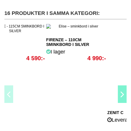
16 PRODUKTER I SAMMA KATEGORI:
– 110CM
D I SILVER
4 990:-
ZENIT C
QUASAR
Leverans 2-5 veckor
tillgänglig
4 287:-