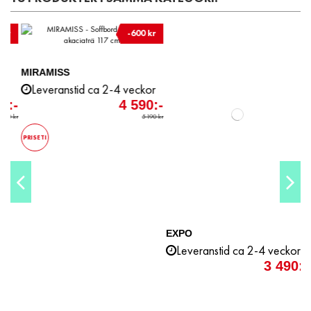
-600 kr
 veckor
4 590:-
5 190 kr
EXPO
BARTLOW
Leveranstid ca 2-4 veckor
Leveranstid ca 3-4 vec
3 490:-
9 2