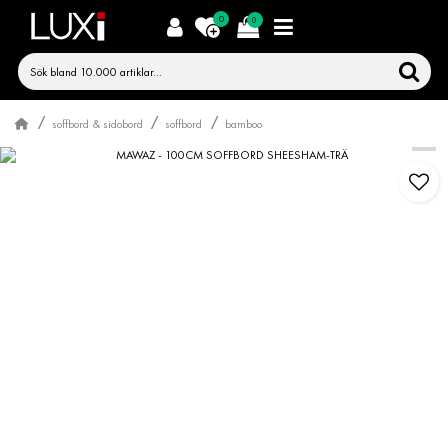
0
0
soffbord & sidobord
soffbord
bamboo