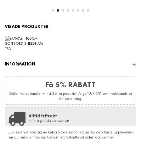
VISADE PRODUKTER
INFORMATION
Få 5% RABATT
Gäller när du handlar minst 3 olika produkter. Ange "LUXi5%" som meddelande på
din beställning.
Alltid frifrakt
Frifrakt på hela sortimentet!
LUXi.se använder sig av kakor (Cookies) för att ge dig den bästa upplevelsen
NYHETSBREV
när du handlar hos oss. Genom att fortsätta på sidan godkänner