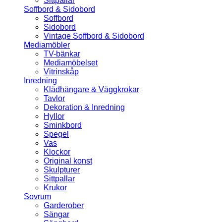
Sittpallar
Soffbord & Sidobord
Soffbord
Sidobord
Vintage Soffbord & Sidobord
Mediamöbler
TV-bänkar
Mediamöbelset
Vitrinskåp
Inredning
Klädhängare & Väggkrokar
Tavlor
Dekoration & Inredning
Hyllor
Sminkbord
Spegel
Vas
Klockor
Original konst
Skulpturer
Sittpallar
Krukor
Sovrum
Garderober
Sängar