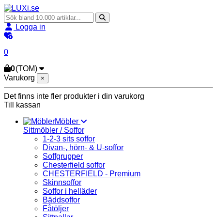
Logga in
0
0
(TOM)
Varukorg
×
Det finns inte fler produkter i din varukorg
Till kassan
Möbler
Sittmöbler / Soffor
1-2-3 sits soffor
Divan-, hörn- & U-soffor
Soffgrupper
Chesterfield soffor
CHESTERFIELD - Premium
Skinnsoffor
Soffor i helläder
Bäddsoffor
Fåtöljer