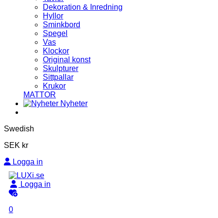
Dekoration & Inredning
Hyllor
Sminkbord
Spegel
Vas
Klockor
Original konst
Skulpturer
Sittpallar
Krukor
MATTOR
Nyheter
Swedish
SEK kr
Logga in
Logga in
0