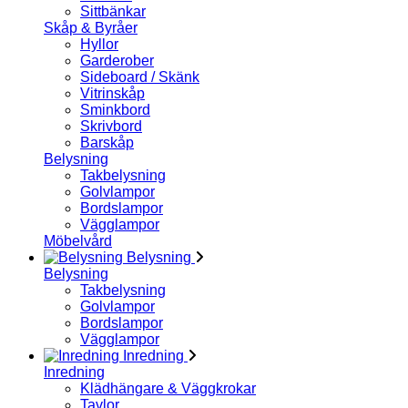
Sittbänkar
Skåp & Byråer
Hyllor
Garderober
Sideboard / Skänk
Vitrinskåp
Sminkbord
Skrivbord
Barskåp
Belysning
Takbelysning
Golvlampor
Bordslampor
Vägglampor
Möbelvård
Belysning
Belysning
Takbelysning
Golvlampor
Bordslampor
Vägglampor
Inredning
Inredning
Klädhängare & Väggkrokar
Tavlor