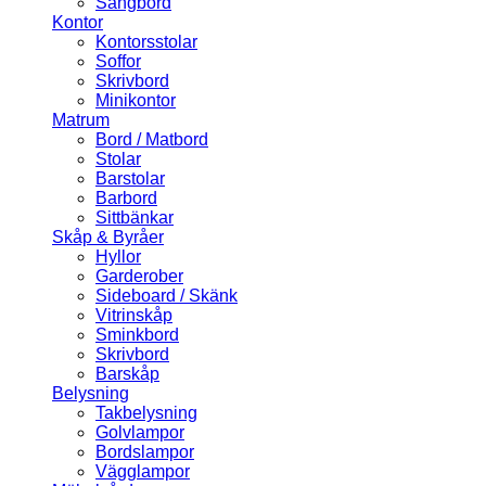
Sängbord
Kontor
Kontorsstolar
Soffor
Skrivbord
Minikontor
Matrum
Bord / Matbord
Stolar
Barstolar
Barbord
Sittbänkar
Skåp & Byråer
Hyllor
Garderober
Sideboard / Skänk
Vitrinskåp
Sminkbord
Skrivbord
Barskåp
Belysning
Takbelysning
Golvlampor
Bordslampor
Vägglampor