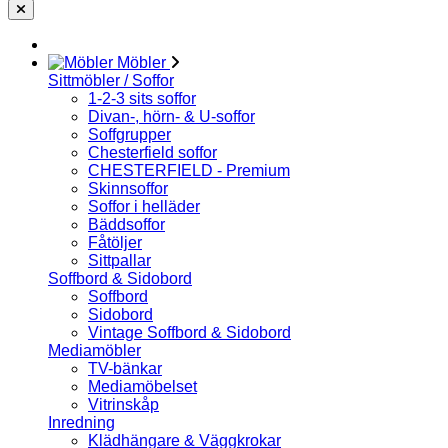
Möbler
Sittmöbler / Soffor
1-2-3 sits soffor
Divan-, hörn- & U-soffor
Soffgrupper
Chesterfield soffor
CHESTERFIELD - Premium
Skinnsoffor
Soffor i helläder
Bäddsoffor
Fåtöljer
Sittpallar
Soffbord & Sidobord
Soffbord
Sidobord
Vintage Soffbord & Sidobord
Mediamöbler
TV-bänkar
Mediamöbelset
Vitrinskåp
Inredning
Klädhängare & Väggkrokar