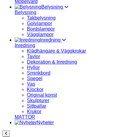
Möbelvård
Belysning
Belysning
Takbelysning
Golvlampor
Bordslampor
Vägglampor
Inredning
Inredning
Klädhängare & Väggkrokar
Tavlor
Dekoration & Inredning
Hyllor
Sminkbord
Spegel
Vas
Klockor
Original konst
Skulpturer
Sittpallar
Krukor
MATTOR
Nyheter