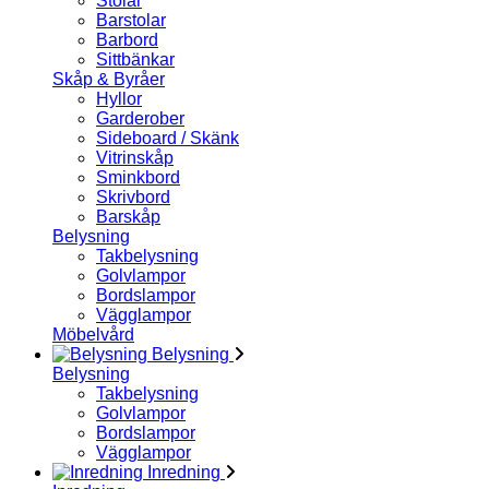
Stolar
Barstolar
Barbord
Sittbänkar
Skåp & Byråer
Hyllor
Garderober
Sideboard / Skänk
Vitrinskåp
Sminkbord
Skrivbord
Barskåp
Belysning
Takbelysning
Golvlampor
Bordslampor
Vägglampor
Möbelvård
Belysning
Belysning
Takbelysning
Golvlampor
Bordslampor
Vägglampor
Inredning