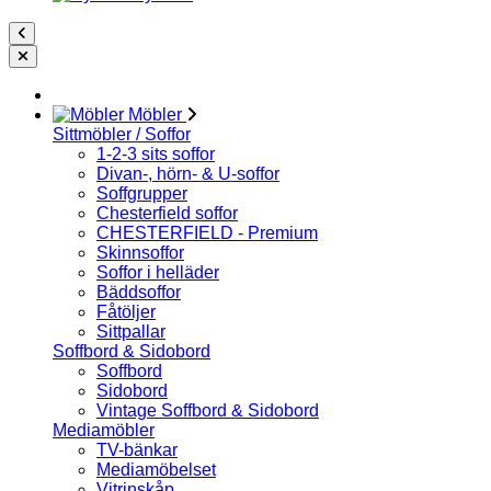
Möbler
Sittmöbler / Soffor
1-2-3 sits soffor
Divan-, hörn- & U-soffor
Soffgrupper
Chesterfield soffor
CHESTERFIELD - Premium
Skinnsoffor
Soffor i helläder
Bäddsoffor
Fåtöljer
Sittpallar
Soffbord & Sidobord
Soffbord
Sidobord
Vintage Soffbord & Sidobord
Mediamöbler
TV-bänkar
Mediamöbelset
Vitrinskåp