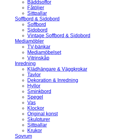
Bäddsoffor
Fåtöljer
Sittpallar
Soffbord & Sidobord
Soffbord
Sidobord
Vintage Soffbord & Sidobord
Mediamöbler
TV-bänkar
Mediamöbelset
Vitrinskåp
Inredning
Klädhängare & Väggkrokar
Tavlor
Dekoration & Inredning
Hyllor
Sminkbord
Spegel
Vas
Klockor
Original konst
Skulpturer
Sittpallar
Krukor
Sovrum