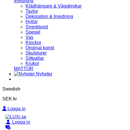
Inredning
Klädhängare & Väggkrokar
Tavlor
Dekoration & Inredning
Hyllor
Sminkbord
Spegel
Vas
Klockor
Original konst
Skulpturer
Sittpallar
Krukor
MATTOR
Nyheter
Swedish
SEK kr
Logga in
Logga in