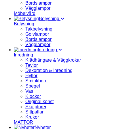
Bordslampor
Vägglampor
Möbelvård
Belysning
Belysning
Takbelysning
Golvlampor
Bordslampor
Vägglampor
Inredning
Inredning
Klädhängare & Väggkrokar
Tavlor
Dekoration & Inredning
Hyllor
Sminkbord
Spegel
Vas
Klockor
Original konst
Skulpturer
Sittpallar
Krukor
MATTOR
Nyheter