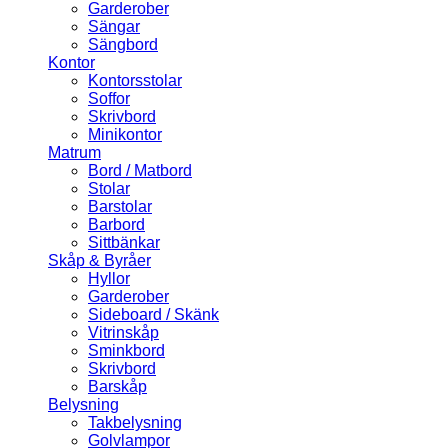
Garderober
Sängar
Sängbord
Kontor
Kontorsstolar
Soffor
Skrivbord
Minikontor
Matrum
Bord / Matbord
Stolar
Barstolar
Barbord
Sittbänkar
Skåp & Byråer
Hyllor
Garderober
Sideboard / Skänk
Vitrinskåp
Sminkbord
Skrivbord
Barskåp
Belysning
Takbelysning
Golvlampor