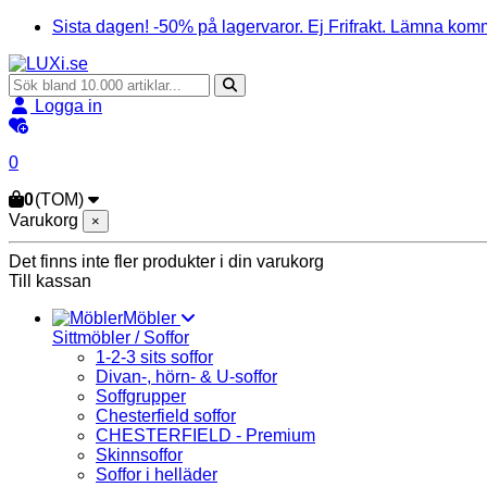
Sista dagen! -50% på lagervaror. Ej Frifrakt. Lämna komm
Logga in
0
0
(TOM)
Varukorg
×
Det finns inte fler produkter i din varukorg
Till kassan
Möbler
Sittmöbler / Soffor
1-2-3 sits soffor
Divan-, hörn- & U-soffor
Soffgrupper
Chesterfield soffor
CHESTERFIELD - Premium
Skinnsoffor
Soffor i helläder